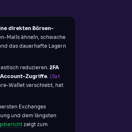
ine direkten Börsen-
sen-Mails ähneln, schwache
und das dauerhafte Lagern
rastisch reduzieren.
2FA
n Account-Zugriffe
.
(Dat
e-Wallet verschiebt, hat
ichersten Exchanges
erung und dem längsten
gsbericht
zeigt zum