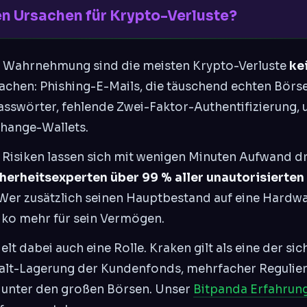
en Ursachen für Krypto-Verluste?
n Wahrnehmung sind die meisten Krypto-Verluste
ke
sachen: Phishing-E-Mails, die täuschend echten Bör
sswörter, fehlende Zwei-Faktor-Authentifizierung, 
hange-Wallets.
e Risiken lassen sich mit wenigen Minuten Aufwand d
icherheitsexperten über 99 % aller unautorisierte
er zusätzlich seinen Hauptbestand auf eine Hardwar
iko mehr für sein Vermögen.
elt dabei auch eine Rolle. Kraken gilt als eine der s
 Kalt-Lagerung der Kundenfonds, mehrfacher Reguli
 unter den großen Börsen. Unser
Bitpanda Erfahrun