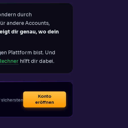
sondern durch
 für andere Accounts,
igt dir genau, wo dein
gen Plattform bist. Und
Rechner
hilft dir dabei.
Konto
r sichersten
eröffnen