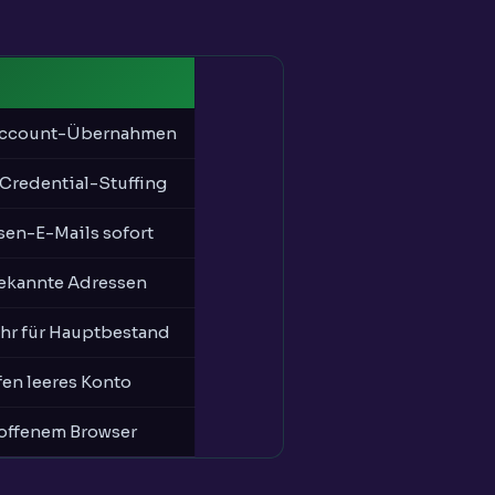
r Account-Übernahmen
 Credential-Stuffing
sen-E-Mails sofort
bekannte Adressen
hr für Hauptbestand
fen leeres Konto
 offenem Browser