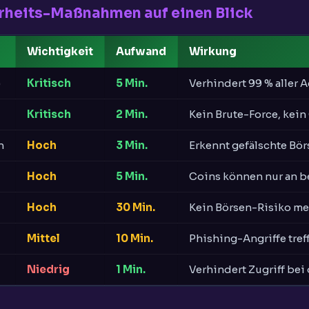
erheits-Maßnahmen auf einen Blick
Wichtigkeit
Aufwand
Wirkung
)
Kritisch
5 Min.
Verhindert 99 % alle
Kritisch
2 Min.
Kein Brute-Force, kein
n
Hoch
3 Min.
Erkennt gefälschte Bör
Hoch
5 Min.
Coins können nur an 
Hoch
30 Min.
Kein Börsen-Risiko me
Mittel
10 Min.
Phishing-Angriffe tref
Niedrig
1 Min.
Verhindert Zugriff bei