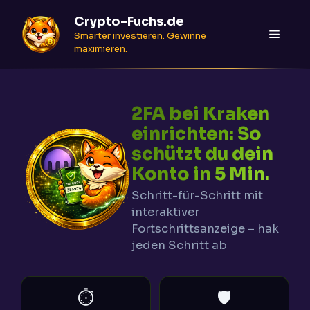
Zum
Crypto-Fuchs.de
Inhalt
Menü
Smarter investieren. Gewinne
springen
maximieren.
2FA bei Kraken
einrichten: So
schützt du dein
Konto in 5 Min.
Schritt-für-Schritt mit
interaktiver
Fortschrittsanzeige – hak
jeden Schritt ab
⏱️
🛡️