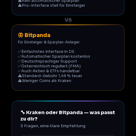
⚠️
Kein automatischer Sparplan
⚠️
Pro-Interface steil für Einsteiger
VS
🦋 Bitpanda
Für Einsteiger & Sparplan-Anleger
✅
Einfachstes Interface in DE
✅
Automatischer Sparplan kostenlos
✅
Deutschsprachiger Support
✅
Österreichisch reguliert (FMA)
✅
Auch Aktien & ETFs handelbar
⚠️
Standard-Gebühr 1,49 % teuer
⚠️
Weniger Coins als Kraken
🔧 Kraken oder Bitpanda — was passt
zu dir?
3 Fragen, eine klare Empfehlung.