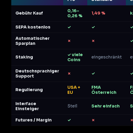
0,16–
Gebühr Kauf
1,49 %
k
0,26 %
SEPA kostenlos
✓
✓
Automatischer
✗
✗
Sparplan
✓ viele
Staking
eingeschränkt
e
Coins
Deutschsprachiger
✗
✓
Support
USA +
FMA
Regulierung
EU
Österreich
Ö
Interface
Steil
Sehr einfach
S
Einsteiger
Futures / Margin
✓
✗