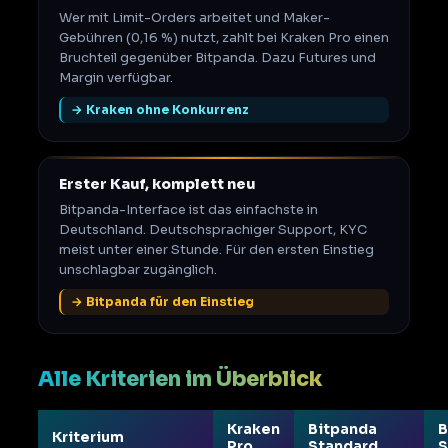
Wer mit Limit-Orders arbeitet und Maker-
Gebühren (0,16 %) nutzt, zahlt bei Kraken Pro einen
Bruchteil gegenüber Bitpanda. Dazu Futures und
Margin verfügbar.
→ Kraken ohne Konkurrenz
Erster Kauf, komplett neu
Bitpanda-Interface ist das einfachste in
Deutschland. Deutschsprachiger Support, KYC
meist unter einer Stunde. Für den ersten Einstieg
unschlagbar zugänglich.
→ Bitpanda für den Einstieg
Alle Kriterien im Überblick
Kraken
Bitpanda
B
Kriterium
Pro
Standard
S